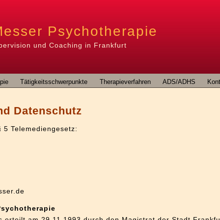
Messer Psychotherapie
pervision und Coaching in Frankfurt
pie
Tätigkeitsschwerpunkte
Therapieverfahren
ADS/ADHS
Kont
nd Datenschutz
§ 5 Telemediengesetz:
sser.de
 Psychotherapie
is erteilt am 29.11.1993 durch den Magistrat der Stadt Frankf