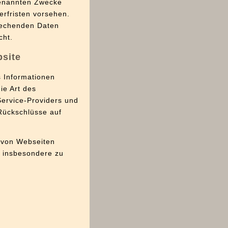
genannten Zwecke
erfristen vorsehen.
prechenden Daten
cht.
bsite
s Informationen
ie Art des
ervice-Providers und
 Rückschlüsse auf
e von Webseiten
n insbesondere zu