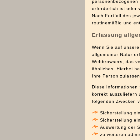
personenbezogenen D
erforderlich ist ode
Nach Fortfall des je
routinemäßig und ent
Erfassung allge
Wenn Sie auf unsere 
allgemeiner Natur erf
Webbrowsers, das ve
ähnliches. Hierbei h
Ihre Person zulassen
Diese Informationen 
korrekt auszuliefern
folgenden Zwecken ve
Sicherstellung e
Sicherstellung e
Auswertung der Sy
zu weiteren admi