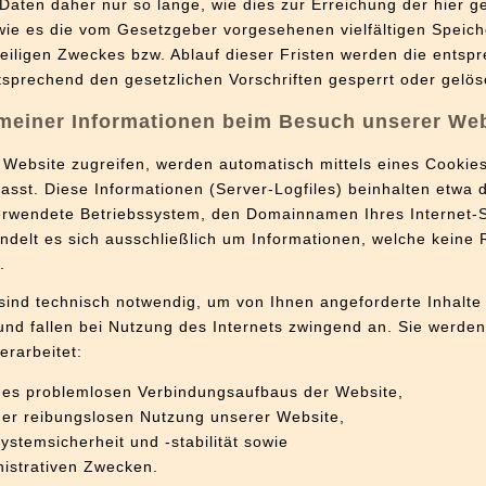
aten daher nur so lange, wie dies zur Erreichung der hier 
r wie es die vom Gesetzgeber vorgesehenen vielfältigen Speich
weiligen Zweckes bzw. Ablauf dieser Fristen werden die ents
sprechend den gesetzlichen Vorschriften gesperrt oder gelös
meiner Informationen beim Besuch unserer We
Website zugreifen, werden automatisch mittels eines Cookie
asst. Diese Informationen (Server-Logfiles) beinhalten etwa d
rwendete Betriebssystem, den Domainnamen Ihres Internet-S
andelt es sich ausschließlich um Informationen, welche keine
.
sind technisch notwendig, um von Ihnen angeforderte Inhalt
 und fallen bei Nutzung des Internets zwingend an. Sie werde
rarbeitet:
ines problemlosen Verbindungsaufbaus der Website,
iner reibungslosen Nutzung unserer Website,
stemsicherheit und -stabilität sowie
nistrativen Zwecken.