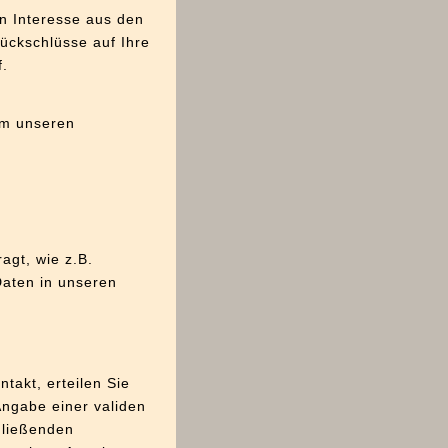
n Interesse aus den
ückschlüsse auf Ihre
f.
um unseren
agt, wie z.B.
Daten in unseren
ntakt, erteilen Sie
Angabe einer validen
hließenden