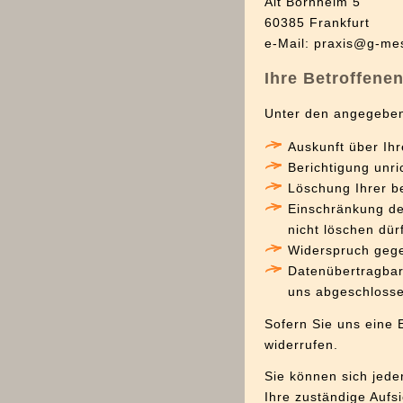
Alt Bornheim 5
60385 Frankfurt
e-Mail:
praxis@g-me
Ihre Betroffene
Unter den angegeben
Auskunft über Ih
Berichtigung unr
Löschung Ihrer b
Einschränkung der
nicht löschen dür
Widerspruch gege
Datenübertragbark
uns abgeschloss
Sofern Sie uns eine E
widerrufen.
Sie können sich jede
Ihre zuständige Aufs