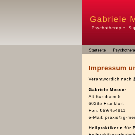
Gabriele 
Psychotherapie, Su
Startseite
Psychothera
Impressum u
Verantwortlich nach 
Gabriele Messer
Alt Bornheim 5
60385 Frankfurt
Fon: 069/454811
e-Mail:
praxis@g-me
Heilpraktikerin für
Heilpraktikererlaubn