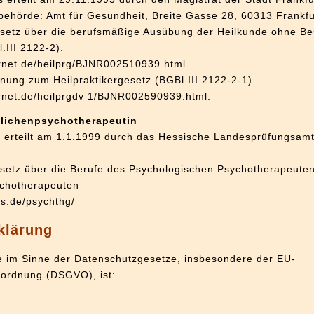
behörde: Amt für Gesundheit, Breite Gasse 28, 60313 Frankfu
setz über die berufsmäßige Ausübung der Heilkunde ohne Best
.III 2122-2).
rnet.de/heilprg/BJNR002510939.html.
ung zum Heilpraktikergesetz (BGBl.III 2122-2-1)
rnet.de/heilprgdv 1/BJNR002590939.html.
lichenpsychotherapeutin
erteilt am 1.1.1999 durch das Hessische Landesprüfungsamt 
setz über die Berufe des Psychologischen Psychotherapeuten
chotherapeuten
s.de/psychthg/
klärung
le im Sinne der Datenschutzgesetze, insbesondere der EU-
ordnung (DSGVO), ist: