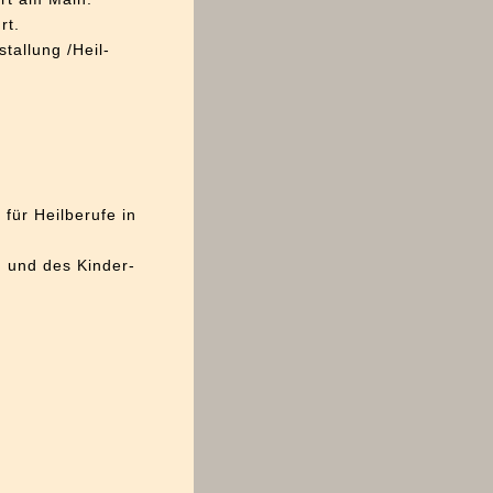
rt.
allung /Heil-
für Heilberufe in
 und des Kinder-