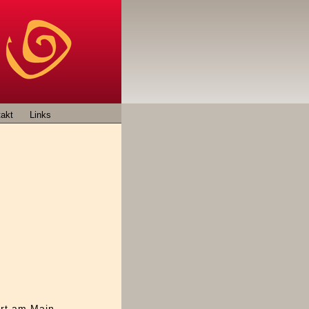
akt
Links
urt am Main.